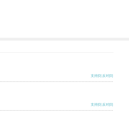
支持
[0]
反对
[0]
支持
[0]
反对
[0]