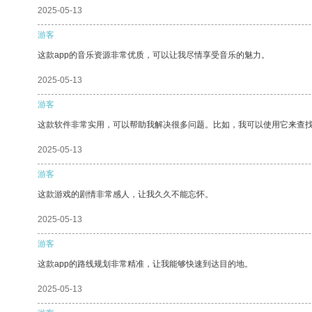
2025-05-13
游客
这款app的音乐资源非常优质，可以让我尽情享受音乐的魅力。
2025-05-13
游客
这款软件非常实用，可以帮助我解决很多问题。比如，我可以使用它来查
2025-05-13
游客
这款游戏的剧情非常感人，让我久久不能忘怀。
2025-05-13
游客
这款app的路线规划非常精准，让我能够快速到达目的地。
2025-05-13