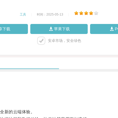
工具
|
时间：2025-05-13
|
卓下载
苹果下载
安卓市场，安全绿色
全新的云端体验。