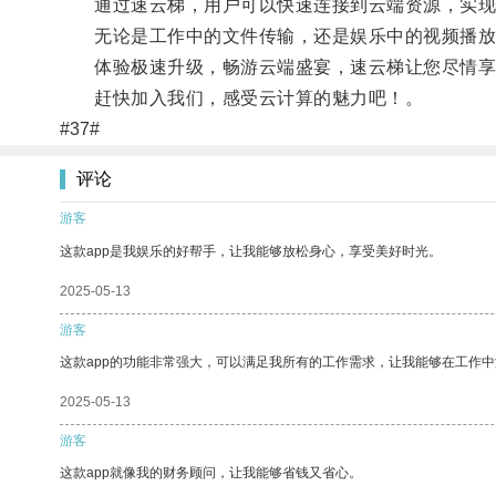
通过速云梯，用户可以快速连接到云端资源，实现
无论是工作中的文件传输，还是娱乐中的视频播放
体验极速升级，畅游云端盛宴，速云梯让您尽情享
赶快加入我们，感受云计算的魅力吧！。
#37#
评论
游客
这款app是我娱乐的好帮手，让我能够放松身心，享受美好时光。
2025-05-13
游客
这款app的功能非常强大，可以满足我所有的工作需求，让我能够在工作
2025-05-13
游客
这款app就像我的财务顾问，让我能够省钱又省心。