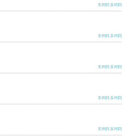
支持
[0]
反对
[0]
支持
[0]
反对
[0]
支持
[0]
反对
[0]
支持
[0]
反对
[0]
支持
[0]
反对
[0]