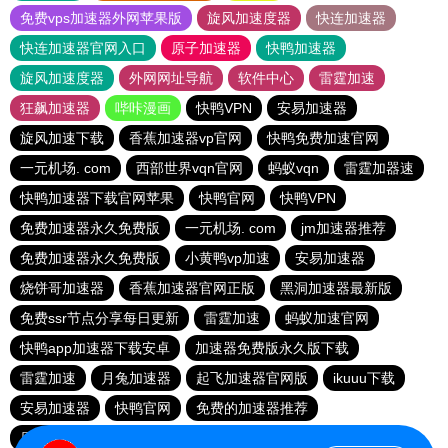
免费vps加速器外网苹果版
旋风加速度器
快连加速器
快连加速器官网入口
原子加速器
快鸭加速器
旋风加速度器
外网网址导航
软件中心
雷霆加速
狂飙加速器
哔咔漫画
快鸭VPN
安易加速器
旋风加速下载
香蕉加速器vp官网
快鸭免费加速官网
一元机场. com
西部世界vqn官网
蚂蚁vqn
雷霆加器速
快鸭加速器下载官网苹果
快鸭官网
快鸭VPN
免费加速器永久免费版
一元机场. com
jm加速器推荐
免费加速器永久免费版
小黄鸭vp加速
安易加速器
烧饼哥加速器
香蕉加速器官网正版
黑洞加速器最新版
免费ssr节点分享每日更新
雷霆加速
蚂蚁加速官网
快鸭app加速器下载安卓
加速器免费版永久版下载
雷霆加速
月兔加速器
起飞加速器官网版
ikuuu下载
安易加速器
快鸭官网
免费的加速器推荐
原子加速器app下载官网最新版
雷霆加速
原子加速器