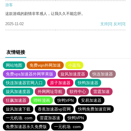
游客
这款游戏的剧情非常感人，让我久久不能忘怀。
2025-11-02
支持
[0]
反对
[0]
友情链接
网站地图
免费vqn外网加速
小蓝鸟
免费vps加速器外网苹果版
旋风加速度器
快连加速器
快连加速器官网入口
原子加速器
快鸭加速器
旋风加速度器
外网网址导航
软件中心
雷霆加速
狂飙加速器
哔咔漫画
快鸭VPN
安易加速器
旋风加速下载
香蕉加速器vp官网
快鸭免费加速官网
一元机场. com
雷霆加器速
快鸭VPN
免费加速器永久免费版
一元机场. com