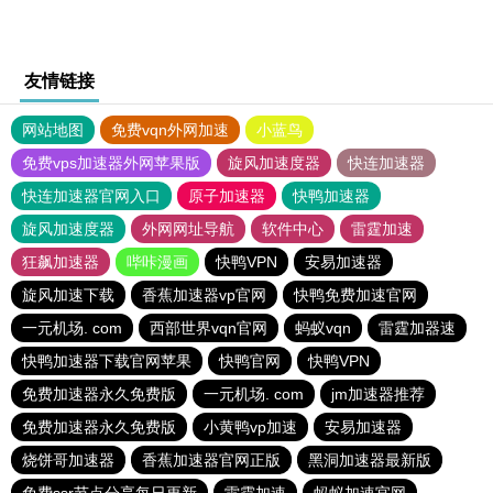
友情链接
网站地图
免费vqn外网加速
小蓝鸟
免费vps加速器外网苹果版
旋风加速度器
快连加速器
快连加速器官网入口
原子加速器
快鸭加速器
旋风加速度器
外网网址导航
软件中心
雷霆加速
狂飙加速器
哔咔漫画
快鸭VPN
安易加速器
旋风加速下载
香蕉加速器vp官网
快鸭免费加速官网
一元机场. com
西部世界vqn官网
蚂蚁vqn
雷霆加器速
快鸭加速器下载官网苹果
快鸭官网
快鸭VPN
免费加速器永久免费版
一元机场. com
jm加速器推荐
免费加速器永久免费版
小黄鸭vp加速
安易加速器
烧饼哥加速器
香蕉加速器官网正版
黑洞加速器最新版