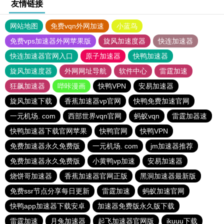
友情链接
网站地图
免费vqn外网加速
小蓝鸟
免费vps加速器外网苹果版
旋风加速度器
快连加速器
快连加速器官网入口
原子加速器
快鸭加速器
旋风加速度器
外网网址导航
软件中心
雷霆加速
狂飙加速器
哔咔漫画
快鸭VPN
安易加速器
旋风加速下载
香蕉加速器vp官网
快鸭免费加速官网
一元机场. com
西部世界vqn官网
蚂蚁vqn
雷霆加器速
快鸭加速器下载官网苹果
快鸭官网
快鸭VPN
免费加速器永久免费版
一元机场. com
jm加速器推荐
免费加速器永久免费版
小黄鸭vp加速
安易加速器
烧饼哥加速器
香蕉加速器官网正版
黑洞加速器最新版
免费ssr节点分享每日更新
雷霆加速
蚂蚁加速官网
快鸭app加速器下载安卓
加速器免费版永久版下载
雷霆加速
月兔加速器
起飞加速器官网版
ikuuu下载